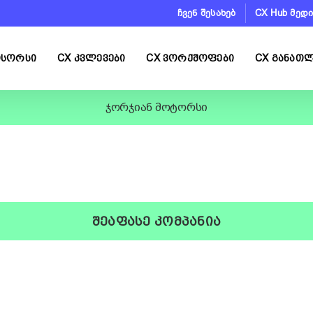
ჩვენ შესახებ
CX Hub მედი
ᲗᲡᲝᲠᲡᲘ
CX ᲙᲕᲚᲔᲕᲔᲑᲘ
CX ᲕᲝᲠᲥᲨᲝᲤᲔᲑᲘ
CX ᲒᲐᲜᲐᲗ
ჯორჯიან მოტორსი
ᲨᲔᲐᲤᲐᲡᲔ ᲙᲝᲛᲞᲐᲜᲘᲐ