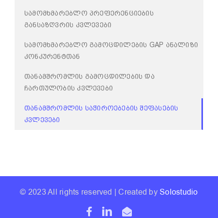
ᲡᲐᲛᲝᲛᲮᲛᲐᲠᲔᲑᲚᲝ ᲞᲠᲔᲤᲔᲠᲔᲜᲪᲘᲔᲑᲘᲡ
ᲒᲐᲜᲡᲐᲖᲦᲕᲠᲘᲡ ᲙᲕᲚᲔᲕᲔᲑᲘ
ᲡᲐᲛᲝᲛᲮᲛᲐᲠᲔᲑᲚᲝ ᲒᲐᲛᲝᲪᲓᲘᲚᲔᲑᲘᲡ GAP ᲐᲜᲐᲚᲘᲖᲘ
ᲙᲝᲜᲙᲣᲠᲔᲜᲢᲗᲐᲜ
ᲗᲐᲜᲐᲛᲨᲠᲝᲛᲚᲘᲡ ᲒᲐᲛᲝᲪᲓᲘᲚᲔᲑᲘᲡ ᲓᲐ
ᲩᲐᲠᲗᲣᲚᲝᲑᲘᲡ ᲙᲕᲚᲔᲕᲔᲑᲘ
ᲗᲐᲜᲐᲛᲨᲠᲝᲛᲚᲘᲡ ᲡᲐᲭᲘᲠᲝᲔᲑᲔᲑᲘᲡ ᲨᲔᲤᲐᲡᲔᲑᲘᲡ
ᲙᲕᲚᲔᲕᲔᲑᲘ
© 2023 All rights reserved | Created by
Solostudio
Facebook
LinkedIn
Email