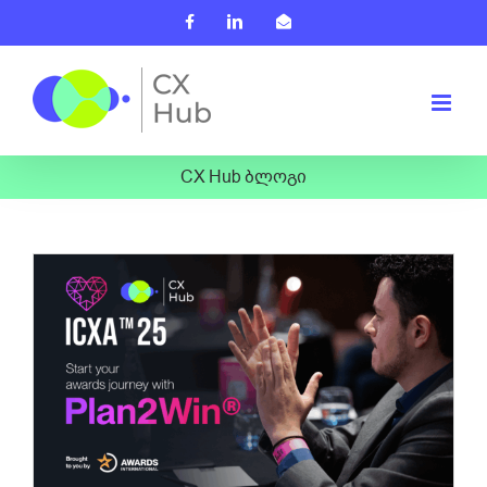
Skip
Facebook
LinkedIn
Email
to
content
CX Hub ბლოგი