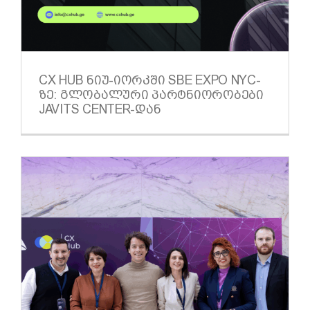
CX HUB ᲜᲘᲣ-ᲘᲝᲠᲙᲨᲘ SBE EXPO NYC-
ᲖᲔ: ᲒᲚᲝᲑᲐᲚᲣᲠᲘ ᲞᲐᲠᲢᲜᲘᲝᲠᲝᲑᲔᲑᲘ
JAVITS CENTER-ᲓᲐᲜ