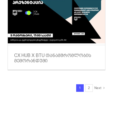
CX HUB X BTU ᲗᲐᲜᲐᲛᲨᲠᲝᲛᲚᲝᲑᲘᲡ
ᲛᲔᲛᲝᲠᲐᲜᲓᲣᲛᲘ
Next
1
2