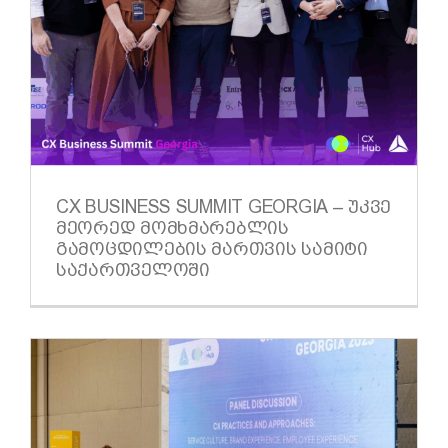
CX BUSINESS SUMMIT GEORGIA – ᲣᲙᲕᲔ
ᲛᲔᲝᲠᲔᲓ ᲛᲝᲛᲮᲛᲐᲠᲔᲑᲚᲘᲡ
ᲒᲐᲛᲝᲪᲓᲘᲚᲔᲑᲘᲡ ᲛᲐᲠᲗᲕᲘᲡ ᲡᲐᲛᲘᲢᲘ
ᲡᲐᲥᲐᲠᲗᲕᲔᲚᲝᲨᲘ