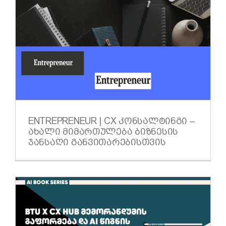
ENTREPRENEUR | CX ᲙᲝᲜᲡᲐᲚᲢᲘᲜᲒᲘ –
ᲐᲮᲐᲚᲘ ᲛᲘᲛᲐᲠᲗᲣᲚᲔᲑᲐ ᲑᲘᲖᲜᲔᲡᲘᲡ
ᲯᲐᲜᲡᲐᲦᲘ ᲒᲐᲜᲕᲘᲗᲐᲠᲔᲑᲘᲡᲗᲕᲘᲡ