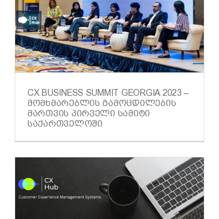
CX BUSINESS SUMMIT GEORGIA 2023 –
ᲛᲝᲛᲮᲛᲐᲠᲔᲑᲚᲘᲡ ᲒᲐᲛᲝᲪᲓᲘᲚᲔᲑᲘᲡ
ᲛᲐᲠᲗᲕᲘᲡ ᲞᲘᲠᲕᲔᲚᲘ ᲡᲐᲛᲘᲢᲘ
ᲡᲐᲥᲐᲠᲗᲕᲔᲚᲝᲨᲘ