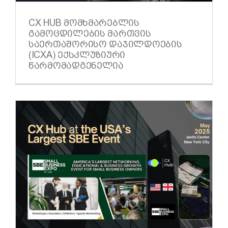
CX HUB ᲛᲝᲛᲮᲛᲐᲠᲔᲑᲚᲘᲡ
ᲒᲐᲛᲝᲪᲓᲘᲚᲔᲑᲘᲡ ᲛᲐᲠᲗᲕᲘᲡ
ᲡᲐᲔᲠᲗᲐᲨᲝᲠᲘᲡᲝ ᲓᲐᲯᲘᲚᲓᲝᲔᲑᲘᲡ
(ICXA) ᲔᲥᲡᲙᲚᲣᲖᲘᲣᲠᲘ
ᲬᲐᲠᲛᲝᲛᲐᲓᲒᲔᲜᲔᲚᲘᲐ